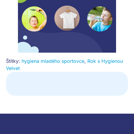
Štítky:
hygiena mladého sportovce
,
Rok s Hygienou
Velvet