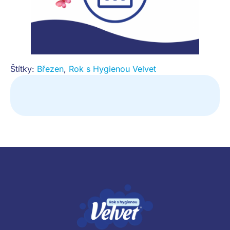
Štítky:
Březen
,
Rok s Hygienou Velvet