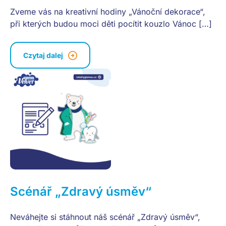
Zveme vás na kreativní hodiny „Vánoční dekorace“,
při kterých budou moci děti pocítit kouzlo Vánoc […]
Czytaj dalej
Scénář „Zdravý úsměv“
Neváhejte si stáhnout náš scénář „Zdravý úsměv“,